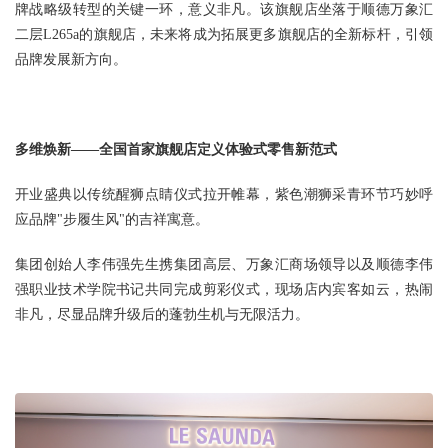
牌战略级转型的关键一环，意义非凡。该旗舰店坐落于顺德万象汇
二层L265a的旗舰店，未来将成为拓展更多旗舰店的全新标杆，引领
品牌发展新方向。
多维焕新——全国首家旗舰店定义体验式零售新范式
开业盛典以传统醒狮点睛仪式拉开帷幕，紫色潮狮采青环节巧妙呼
应品牌"步履生风"的吉祥寓意。
集团创始人李伟强先生携集团高层、万象汇商场领导以及顺德李伟
强职业技术学院书记共同完成剪彩仪式，现场店内宾客如云，热闹
非凡，尽显品牌升级后的蓬勃生机与无限活力。