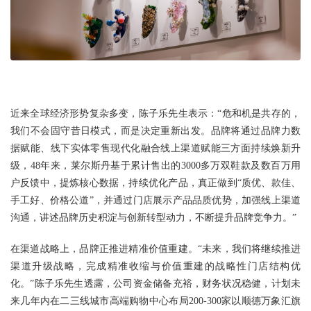
近来全球经济形势复杂多变，陈子乐先生表示：“危和机是共存的，
我们不会固守昔日模式，而是决定重新出发。品牌将通过品牌力数
据赋能、线下实体零售现代化融合线上渠道赋能三方面持续焕新升
级，48年来，莱尔斯丹基于累计售出的3000多万双鞋款及数百万用
户反馈中，提炼核心数据，持续优化产品，真正做到“质优、款佳、
手工好、价格公道”，并通过门店展示产品品质优势，加强线上渠道
沟通，讲述品牌历史积淀与创新转型动力，不断提升品牌竞争力。”
在渠道战略上，品牌正推进精准价值重建。“未来，我们将继续推进
渠道升级战略，完成精准收缩与价值重建的战略性门店结构优
化。”陈子乐先生透露，公司资金储备充裕，财务状况稳健，计划未
来几年内在二三线城市高端购物中心布局200-300家以顺德万象汇旗