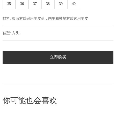
35
36
37
38
39
40
材料: 帮面材质采用羊皮革，内里和鞋垫材质选用羊皮
鞋型: 方头
立即购买
你可能也会喜欢