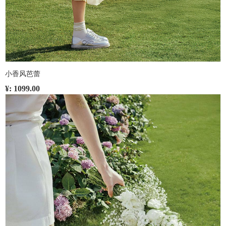
小香风芭蕾
¥: 1099.00